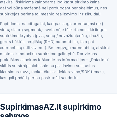
atskirai išskiriama kainodaros logika: supirkimo kaina
dažnai būna mažesnė nei parduodant per skelbimus, nes
supirkėjas perima tolimesnio realizavimo ir rizikų dalį.
Papildomai naudinga tai, kad paslauga orientuojasi ne į
vieną siaurą segmentą: svetainėje išskiriamos skirtingos
supirkimo kryptys (pvz., senų / nevažiuojančių, daužtų,
geros būklės, angliškų (RHD) automobilių, taip pat
automobilių utilizavimui). Be lengvųjų automobilių, atskirai
minima ir motociklų supirkimo galimybė. Dar vienas
praktiškas aspektas ieškantiems informacijos – „Patarimų“
skiltis su straipsniais apie su pardavimu susijusius
klausimus (pvz., mokesčius ar deklaravimo/SDK temas),
kas gali padėti geriau pasiruošti sandoriui.
SupirkimasAZ.lt supirkimo
sąlygos