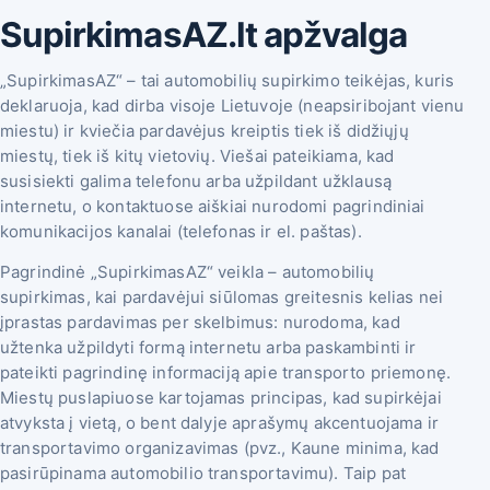
SupirkimasAZ.lt apžvalga
ma
„SupirkimasAZ“ – tai automobilių supirkimo teikėjas, kuris
s
deklaruoja, kad dirba viso­je Lietuvoje (neapsiribojant vienu
miestu) ir kviečia pardavėjus kreiptis tiek iš didžiųjų
miestų, tiek iš kitų vietovių. Viešai pateikiama, kad
susisiekti galima telefonu arba užpildant užklausą
internetu, o kontaktuose aiškiai nurodomi pagrindiniai
komunikacijos kanalai (telefonas ir el. paštas).
Pagrindinė „SupirkimasAZ“ veikla – automobilių
supirkimas, kai pardavėjui siūlomas greitesnis kelias nei
įprastas pardavimas per skelbimus: nurodoma, kad
užtenka užpildyti formą internetu arba paskambinti ir
pateikti pagrindinę informaciją apie transporto priemonę.
Miestų puslapiuose kartojamas principas, kad supirkėjai
atvyksta į vietą, o bent dalyje aprašymų akcentuojama ir
transportavimo organizavimas (pvz., Kaune minima, kad
pasirūpinama automobilio transportavimu). Taip pat