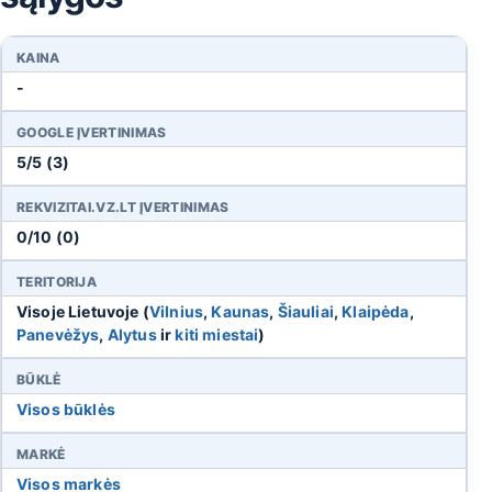
KAINA
-
GOOGLE ĮVERTINIMAS
5/5 (3)
REKVIZITAI.VZ.LT ĮVERTINIMAS
0/10 (0)
TERITORIJA
Visoje Lietuvoje (
Vilnius
,
Kaunas
,
Šiauliai
,
Klaipėda
,
Panevėžys
,
Alytus
ir
kiti miestai
)
BŪKLĖ
Visos būklės
MARKĖ
Visos markės