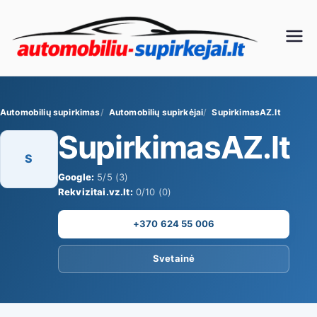
Eiti
prie
Au
turinio
to
Automobilių supirkimas
Automobilių supirkėjai
SupirkimasAZ.lt
mo
SupirkimasAZ.lt
bili
S
Google:
5/5 (3)
ų
Rekvizitai.vz.lt:
0/10 (0)
+370 624 55 006
su
Svetainė
pir
ki