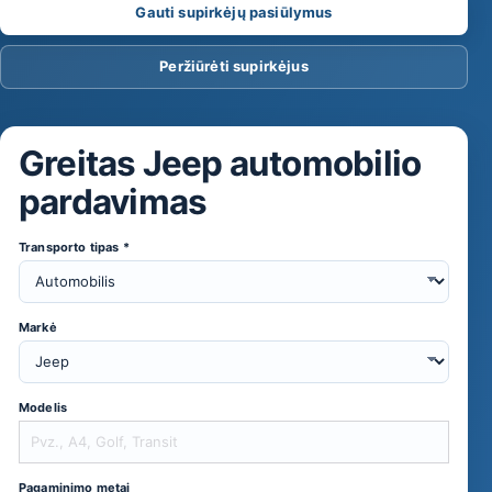
Gauti supirkėjų pasiūlymus
ma
Peržiūrėti supirkėjus
s
Greitas Jeep automobilio
pardavimas
Transporto tipas *
Markė
Modelis
Pagaminimo metai