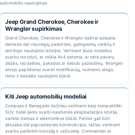
automobilio naudojimas.
Jeep Grand Cherokee, Cherokee ir
Wrangler supirkimas
Grand Cherokee, Cherokee ir Wrangler dažnai sulaukia
dėmesio dėl visureigių paskirties, galingesnių variklių ir
skirtingo naudojimo istorijos. Vertinant šiuos modelius
svarbu nurodyti, ar veikia 4x4 sistema, ar nėra pavarų
dėžės, razdatkės, pakabos ar kėbulo pažeidimų. Wrangler
atveju papildomai svarbi modifikacijų, nuimamo stogo,
rėmo ir bekelės naudojimo būklė.
Kiti Jeep automobilių modeliai
Compass ir Renegade dažniau vertinami kaip kompaktiški
SUV, todėl jiems svarbi kasdienės eksploatacijos istorija,
variklio darbas ir elektronikos būklė. Patriot gali būti
aktualus dėl paprastesnės konstrukcijos, tačiau vertinant
svarbu patikrinti koroziją ir važiuoklę. Commander ar