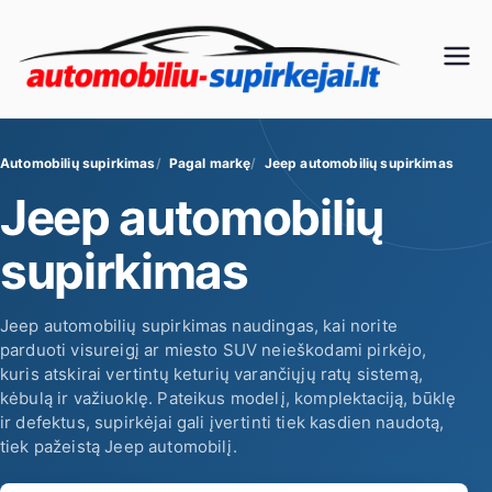
Eiti
prie
Au
turinio
to
Automobilių supirkimas
Pagal markę
Jeep automobilių supirkimas
mo
Jeep automobilių
bili
supirkimas
ų
Jeep automobilių supirkimas naudingas, kai norite
parduoti visureigį ar miesto SUV neieškodami pirkėjo,
su
kuris atskirai vertintų keturių varančiųjų ratų sistemą,
kėbulą ir važiuoklę. Pateikus modelį, komplektaciją, būklę
pir
ir defektus, supirkėjai gali įvertinti tiek kasdien naudotą,
tiek pažeistą Jeep automobilį.
ki