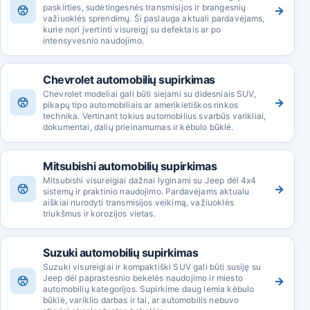
paskirties, sudėtingesnės transmisijos ir brangesnių
→
važiuoklės sprendimų. Ši paslauga aktuali pardavėjams,
kurie nori įvertinti visureigį su defektais ar po
intensyvesnio naudojimo.
Chevrolet automobilių supirkimas
Chevrolet modeliai gali būti siejami su didesniais SUV,
→
pikapų tipo automobiliais ar amerikietiškos rinkos
technika. Vertinant tokius automobilius svarbūs varikliai,
dokumentai, dalių prieinamumas ir kėbulo būklė.
Mitsubishi automobilių supirkimas
Mitsubishi visureigiai dažnai lyginami su Jeep dėl 4x4
→
sistemų ir praktinio naudojimo. Pardavėjams aktualu
aiškiai nurodyti transmisijos veikimą, važiuoklės
triukšmus ir korozijos vietas.
Suzuki automobilių supirkimas
Suzuki visureigiai ir kompaktiški SUV gali būti susiję su
Jeep dėl paprastesnio bekelės naudojimo ir miesto
→
automobilių kategorijos. Supirkime daug lemia kėbulo
būklė, variklio darbas ir tai, ar automobilis nebuvo