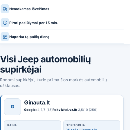
Nemokamas išvežimas
Pirmi pasiūlymai per 15 min.
Nuperka tą pačią dieną
Visi Jeep automobilių
supirkėjai
Rodomi supirkėjai, kurie priima šios markės automobilių
užklausas.
Ginauta.lt
G
Google:
4,7/5 (13)
Rekvizitai.vz.lt:
3,5/10 (256)
KAINA
TERITORIJA
-
Visoje Lietuvoje