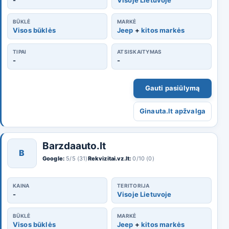
BŪKLĖ
MARKĖ
Visos būklės
Jeep
+
kitos markės
TIPAI
ATSISKAITYMAS
-
-
Gauti pasiūlymą
Ginauta.lt apžvalga
Barzdaauto.lt
B
Google:
5/5 (31)
Rekvizitai.vz.lt:
0/10 (0)
KAINA
TERITORIJA
-
Visoje Lietuvoje
BŪKLĖ
MARKĖ
Visos būklės
Jeep
+
kitos markės