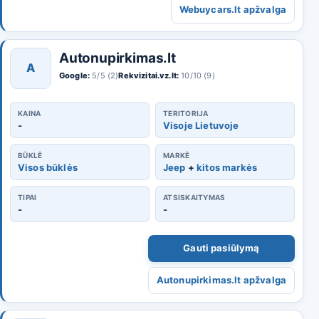
Webuycars.lt apžvalga
Autonupirkimas.lt
A
Google:
5/5 (2)
Rekvizitai.vz.lt:
10/10 (9)
KAINA
TERITORIJA
-
Visoje Lietuvoje
BŪKLĖ
MARKĖ
Visos būklės
Jeep
+
kitos markės
TIPAI
ATSISKAITYMAS
-
-
Gauti pasiūlymą
Autonupirkimas.lt apžvalga