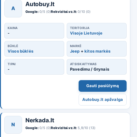
Autobuy.lt
A
Google:
0/5 (0)
Rekvizitai.vz.lt:
0/10 (0)
KAINA
TERITORIJA
-
Visoje Lietuvoje
BŪKLĖ
MARKĖ
Visos būklės
Jeep
+
kitos markės
TIPAI
ATSISKAITYMAS
-
Pavedimu / Grynais
Gauti pasiūlymą
Autobuy.lt apžvalga
Nerkada.lt
N
Google:
0/5 (0)
Rekvizitai.vz.lt:
5,9/10 (13)