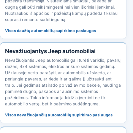
pažeista transmisija. Visureigiams smūgiai į pakabą ar
dugną gali būti reikšmingesni nei vien išoriniai įlenkimai.
Nuotraukos iš apačios ir pažeistų kampų padeda tiksliau
suprasti remonto sudėtingumą.
Visos daužtų automobilių supirkimo paslaugos
Nevažiuojantys Jeep automobiliai
Nevažiuojantis Jeep automobilis gali turėti variklio, pavarų
dėžės, 4x4 sistemos, elektros ar kuro sistemos gedimų.
Užklausoje verta parašyti, ar automobilis užsiveda, ar
perjungia pavaras, ar rieda ir ar galima jį užtraukti ant
tralo. Jei gedimas atsirado po važiavimo bekele, naudinga
paminėti dugno, pakabos ar aušinimo sistemos
pažeidimus. Tokia informacija leidžia įvertinti ne tik
automobilio vertę, bet ir paėmimo sudėtingumą.
Visos nevažiuojančių automobilių supirkimo paslaugos