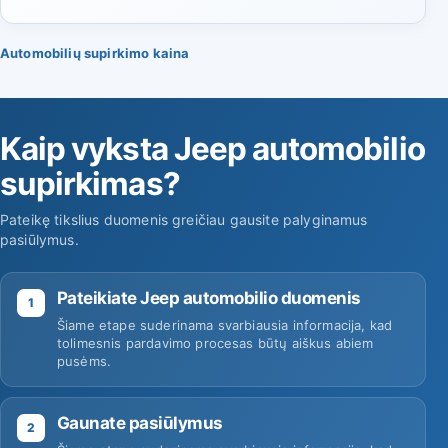
Automobilių supirkimo kaina
Kaip vyksta Jeep automobilio
supirkimas?
Pateikę tikslius duomenis greičiau gausite palyginamus
pasiūlymus.
Pateikiate Jeep automobilio duomenis
1
Šiame etape suderinama svarbiausia informacija, kad
tolimesnis pardavimo procesas būtų aiškus abiem
pusėms.
Gaunate pasiūlymus
2