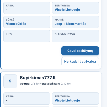
KAINA
TERITORIJA
-
Visoje Lietuvoje
BŪKLĖ
MARKĖ
Visos būklės
Jeep
+
kitos markės
TIPAI
ATSISKAITYMAS
-
-
Gauti pasiūlymą
Nerkada.lt apžvalga
Supirkimas777.lt
S
Google:
0/5 (0)
Rekvizitai.vz.lt:
0/10 (0)
KAINA
TERITORIJA
-
Visoje Lietuvoje