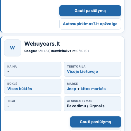
Gauti pasiūlymą
Autosupirkimas7.lt apžvalga
Webuycars.lt
W
Google:
5/5 (34)
Rekvizitai.vz.lt:
0/10 (0)
KAINA
TERITORIJA
-
Visoje Lietuvoje
BŪKLĖ
MARKĖ
Visos būklės
Jeep
+
kitos markės
TIPAI
ATSISKAITYMAS
-
Pavedimu / Grynais
Gauti pasiūlymą