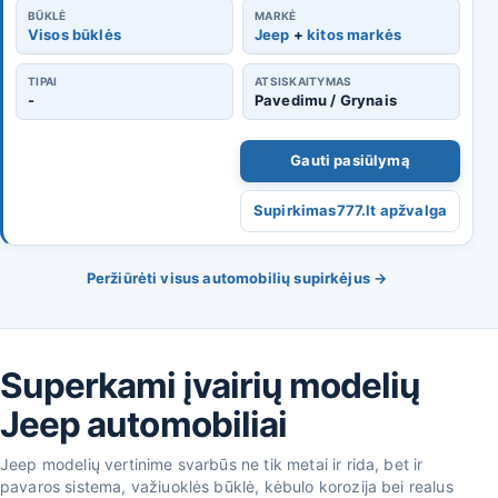
BŪKLĖ
MARKĖ
Visos būklės
Jeep
+
kitos markės
TIPAI
ATSISKAITYMAS
-
Pavedimu / Grynais
Gauti pasiūlymą
Supirkimas777.lt apžvalga
Peržiūrėti visus automobilių supirkėjus →
Superkami įvairių modelių
Jeep automobiliai
Jeep modelių vertinime svarbūs ne tik metai ir rida, bet ir
pavaros sistema, važiuoklės būklė, kėbulo korozija bei realus