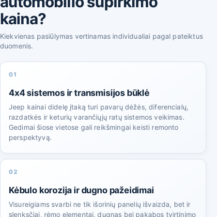
automobilio supirkimo
kaina?
Kiekvienas pasiūlymas vertinamas individualiai pagal pateiktus
duomenis.
01
4x4 sistemos ir transmisijos būklė
Jeep kainai didelę įtaką turi pavarų dėžės, diferencialų,
razdatkės ir keturių varančiųjų ratų sistemos veikimas.
Gedimai šiose vietose gali reikšmingai keisti remonto
perspektyvą.
02
Kėbulo korozija ir dugno pažeidimai
Visureigiams svarbi ne tik išorinių panelių išvaizda, bet ir
slenksčiai, rėmo elementai, dugnas bei pakabos tvirtinimo