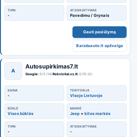
TIPAI
ATSISKAITYMAS
-
Pavedimu / Grynais
Gauti pasiūlymą
Barzdaauto.lt apžvalga
Autosupirkimas7.lt
A
Google:
5/5 (14)
Rekvizitai.vz.lt:
0/10 (0)
KAINA
TERITORIJA
-
Visoje Lietuvoje
BŪKLĖ
MARKĖ
Visos būklės
Jeep
+
kitos markės
TIPAI
ATSISKAITYMAS
-
-