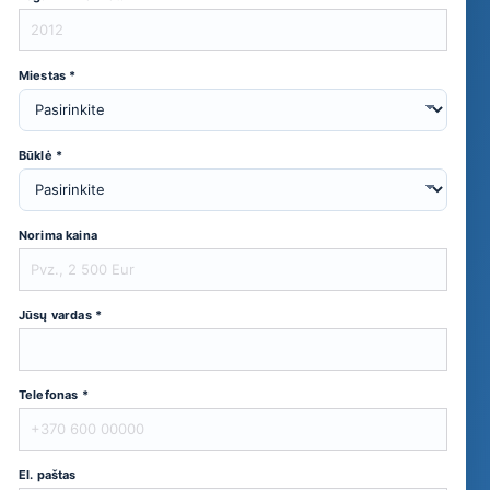
Miestas *
Būklė *
Norima kaina
Jūsų vardas *
Telefonas *
El. paštas