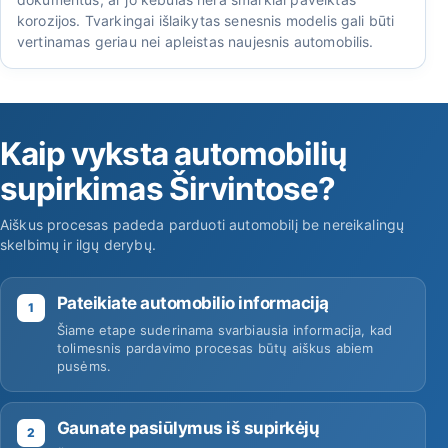
korozijos. Tvarkingai išlaikytas senesnis modelis gali būti
vertinamas geriau nei apleistas naujesnis automobilis.
Kaip vyksta automobilių
supirkimas Širvintose?
Aiškus procesas padeda parduoti automobilį be nereikalingų
skelbimų ir ilgų derybų.
Pateikiate automobilio informaciją
1
Šiame etape suderinama svarbiausia informacija, kad
tolimesnis pardavimo procesas būtų aiškus abiem
pusėms.
Gaunate pasiūlymus iš supirkėjų
2