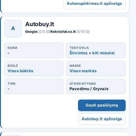
Autonupirkimas.lt apžvalga
Autobuy.lt
A
Google:
0/5 (0)
Rekvizitai.vz.lt:
0/10 (0)
KAINA
TERITORIJA
-
Širvintos
+
kiti miestai
BŪKLĖ
MARKĖ
Visos būklės
Visos markės
TIPAI
ATSISKAITYMAS
-
Pavedimu / Grynais
Gauti pasiūlymą
Autobuy.lt apžvalga