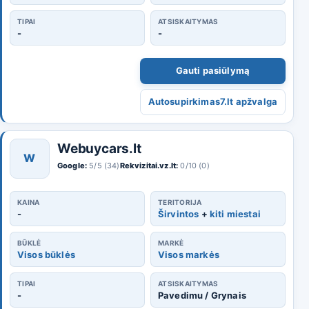
TIPAI
ATSISKAITYMAS
-
-
Gauti pasiūlymą
Autosupirkimas7.lt apžvalga
Webuycars.lt
W
Google:
5/5 (34)
Rekvizitai.vz.lt:
0/10 (0)
KAINA
TERITORIJA
-
Širvintos
+
kiti miestai
BŪKLĖ
MARKĖ
Visos būklės
Visos markės
TIPAI
ATSISKAITYMAS
-
Pavedimu / Grynais