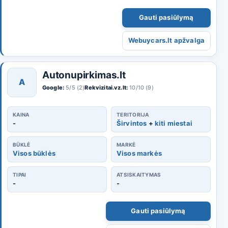
Gauti pasiūlymą
Webuycars.lt apžvalga
Autonupirkimas.lt
A
Google:
5/5 (2)
Rekvizitai.vz.lt:
10/10 (9)
KAINA
TERITORIJA
-
Širvintos
+
kiti miestai
BŪKLĖ
MARKĖ
Visos būklės
Visos markės
TIPAI
ATSISKAITYMAS
-
-
Gauti pasiūlymą