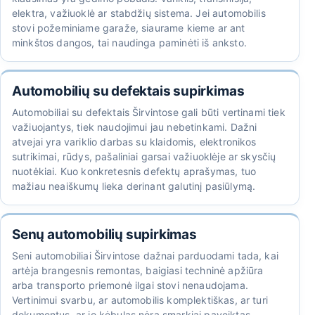
elektra, važiuoklė ar stabdžių sistema. Jei automobilis
stovi požeminiame garaže, siaurame kieme ar ant
minkštos dangos, tai naudinga paminėti iš anksto.
Automobilių su defektais supirkimas
Automobiliai su defektais Širvintose gali būti vertinami tiek
važiuojantys, tiek naudojimui jau nebetinkami. Dažni
atvejai yra variklio darbas su klaidomis, elektronikos
sutrikimai, rūdys, pašaliniai garsai važiuoklėje ar skysčių
nuotėkiai. Kuo konkretesnis defektų aprašymas, tuo
mažiau neaiškumų lieka derinant galutinį pasiūlymą.
Senų automobilių supirkimas
Seni automobiliai Širvintose dažnai parduodami tada, kai
artėja brangesnis remontas, baigiasi techninė apžiūra
arba transporto priemonė ilgai stovi nenaudojama.
Vertinimui svarbu, ar automobilis komplektiškas, ar turi
dokumentus, ar jo kėbulas nėra smarkiai paveiktas