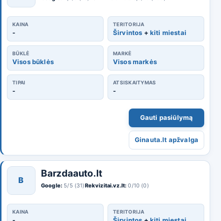
KAINA
TERITORIJA
-
Širvintos
+
kiti miestai
BŪKLĖ
MARKĖ
Visos būklės
Visos markės
TIPAI
ATSISKAITYMAS
-
-
Gauti pasiūlymą
Ginauta.lt apžvalga
Barzdaauto.lt
B
Google:
5/5 (31)
Rekvizitai.vz.lt:
0/10 (0)
KAINA
TERITORIJA
-
Širvintos
+
kiti miestai