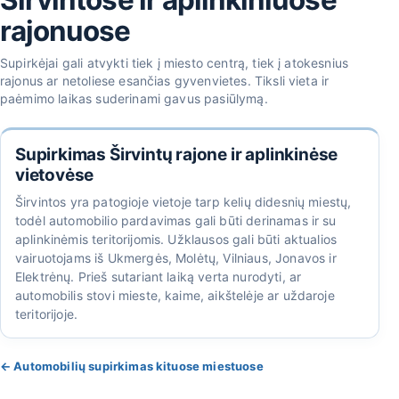
rajonuose
Supirkėjai gali atvykti tiek į miesto centrą, tiek į atokesnius
rajonus ar netoliese esančias gyvenvietes. Tiksli vieta ir
paėmimo laikas suderinami gavus pasiūlymą.
Supirkimas Širvintų rajone ir aplinkinėse
vietovėse
Širvintos yra patogioje vietoje tarp kelių didesnių miestų,
todėl automobilio pardavimas gali būti derinamas ir su
aplinkinėmis teritorijomis. Užklausos gali būti aktualios
vairuotojams iš
Ukmergės
,
Molėtų
,
Vilniaus
,
Jonavos
ir
Elektrėnų
. Prieš sutariant laiką verta nurodyti, ar
automobilis stovi mieste, kaime, aikštelėje ar uždaroje
teritorijoje.
← Automobilių supirkimas kituose miestuose