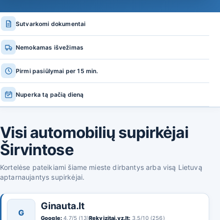
Sutvarkomi dokumentai
Nemokamas išvežimas
Pirmi pasiūlymai per 15 min.
Nuperka tą pačią dieną
Visi automobilių supirkėjai
Širvintose
Kortelėse pateikiami šiame mieste dirbantys arba visą Lietuvą
aptarnaujantys supirkėjai.
Ginauta.lt
G
Google:
4,7/5 (13)
Rekvizitai.vz.lt:
3,5/10 (256)