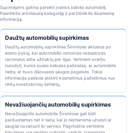
Supirkėjams galima pateikti įvairios būklės automobilį.
Pasirinkite artimiausią kategoriją ir peržiūrėkite išsamesnę
informaciją.
Daužtų automobilių supirkimas
Daužtų automobilių supirkimas Širvintose aktualus po
eismo įvykių, kai automobilio remontas nebeatrodo
racionalus arba užtruktų per ilgai. Vertinant svarbu
nurodyti, kurios pusės kėbulas pažeistas, ar automobilis
rieda, ar buvo iššovusios saugos pagalvės. Tokia
informacija padeda atskirti kosmetinius pažeidimus nuo
rimtų konstrukcinių defektų.
Nevažiuojančių automobilių supirkimas
Nevažiuojantis automobilis Širvintose gali būti
parduodamas net ir tada, kai jo neįmanoma užvesti ar
saugiai nuvairuoti iki serviso. Pagrindinis vertinimo
klausimas yra gedimo pobūdis: variklis, transmisija,