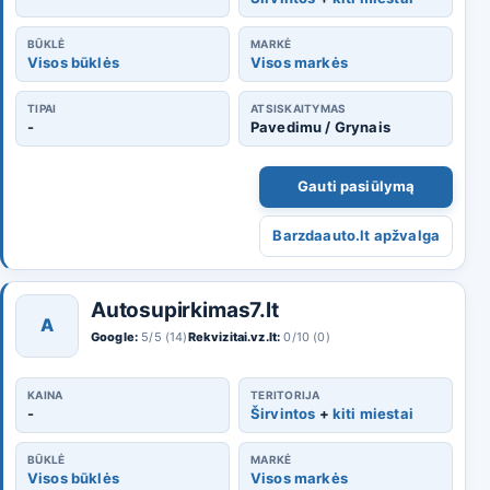
BŪKLĖ
MARKĖ
Visos būklės
Visos markės
TIPAI
ATSISKAITYMAS
-
Pavedimu / Grynais
Gauti pasiūlymą
Barzdaauto.lt apžvalga
Autosupirkimas7.lt
A
Google:
5/5 (14)
Rekvizitai.vz.lt:
0/10 (0)
KAINA
TERITORIJA
-
Širvintos
+
kiti miestai
BŪKLĖ
MARKĖ
Visos būklės
Visos markės