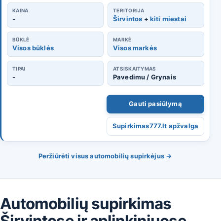
KAINA
TERITORIJA
-
Širvintos
+
kiti miestai
BŪKLĖ
MARKĖ
Visos būklės
Visos markės
TIPAI
ATSISKAITYMAS
-
Pavedimu / Grynais
Gauti pasiūlymą
Supirkimas777.lt apžvalga
Peržiūrėti visus automobilių supirkėjus →
Automobilių supirkimas
Širvintose ir aplinkiniuose