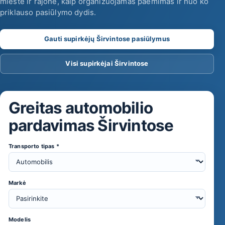
mieste ir rajone, kaip organizuojamas paėmimas ir nuo ko
priklauso pasiūlymo dydis.
ma
Gauti supirkėjų Širvintose pasiūlymus
s
Visi supirkėjai Širvintose
Greitas automobilio
pardavimas Širvintose
Transporto tipas *
Markė
Modelis