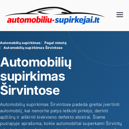
Eiti
prie
Au
turinio
to
Automobilių supirkimas
Pagal miestą
mo
Automobilių supirkimas Širvintose
Automobilių
bili
supirkimas
ų
Širvintose
su
Automobilių supirkimas Širvintose padeda greitai įvertinti
pir
automobilį, kai nenorite patys ieškoti pirkėjo, derinti
apžiūrų ir aiškinti kiekvieno defekto atskirai. Šiame
ki
puslapyje aprašoma, kokie automobiliai superkami Širvintų