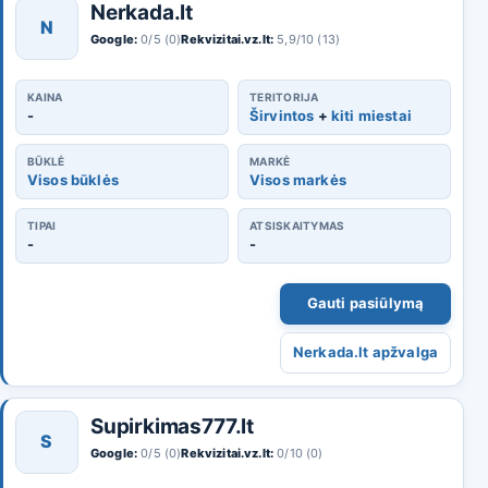
Nerkada.lt
N
Google:
0/5 (0)
Rekvizitai.vz.lt:
5,9/10 (13)
KAINA
TERITORIJA
-
Širvintos
+
kiti miestai
BŪKLĖ
MARKĖ
Visos būklės
Visos markės
TIPAI
ATSISKAITYMAS
-
-
Gauti pasiūlymą
Nerkada.lt apžvalga
Supirkimas777.lt
S
Google:
0/5 (0)
Rekvizitai.vz.lt:
0/10 (0)