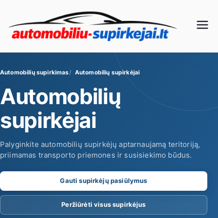
Eiti
prie
Au
turinio
to
Automobilių supirkimas
Automobilių supirkėjai
mo
Automobilių
bili
supirkėjai
ų
Palyginkite automobilių supirkėjų aptarnaujamą teritoriją,
priimamas transporto priemones ir susisiekimo būdus.
su
Gauti supirkėjų pasiūlymus
pir
Peržiūrėti visus supirkėjus
ki