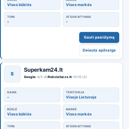
Visos būklės
Visos markės
TIPAI
ATSISKAITYMAS
-
-
Gauti pasiūlymą
Deiauta apžvalga
Superkam24.lt
S
Google:
4/5 (4)
Rekvizitai.vz.lt:
10/10 (3)
KAINA
TERITORIJA
-
Visoje Lietuvoje
BŪKLĖ
MARKĖ
Visos būklės
Visos markės
TIPAI
ATSISKAITYMAS