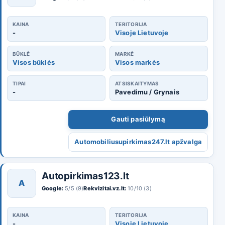
KAINA
TERITORIJA
-
Visoje Lietuvoje
BŪKLĖ
MARKĖ
Visos būklės
Visos markės
TIPAI
ATSISKAITYMAS
-
Pavedimu / Grynais
Gauti pasiūlymą
Automobiliusupirkimas247.lt apžvalga
Autopirkimas123.lt
A
Google:
5/5 (9)
Rekvizitai.vz.lt:
10/10 (3)
KAINA
TERITORIJA
-
Visoje Lietuvoje