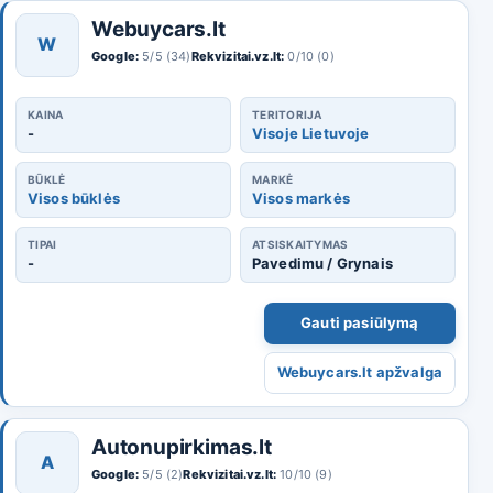
Webuycars.lt
W
Google:
5/5 (34)
Rekvizitai.vz.lt:
0/10 (0)
KAINA
TERITORIJA
-
Visoje Lietuvoje
BŪKLĖ
MARKĖ
Visos būklės
Visos markės
TIPAI
ATSISKAITYMAS
-
Pavedimu / Grynais
Gauti pasiūlymą
Webuycars.lt apžvalga
Autonupirkimas.lt
A
Google:
5/5 (2)
Rekvizitai.vz.lt:
10/10 (9)