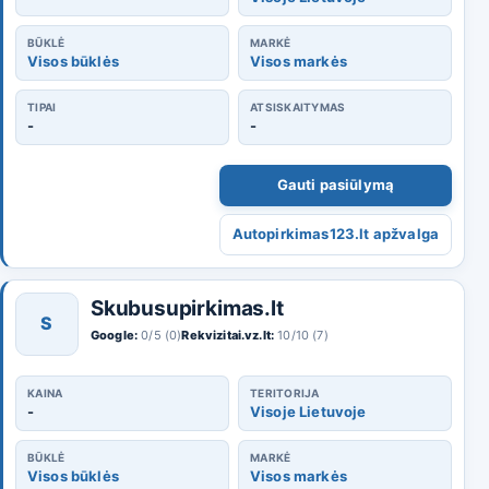
BŪKLĖ
MARKĖ
Visos būklės
Visos markės
TIPAI
ATSISKAITYMAS
-
-
Gauti pasiūlymą
Autopirkimas123.lt apžvalga
Skubusupirkimas.lt
S
Google:
0/5 (0)
Rekvizitai.vz.lt:
10/10 (7)
KAINA
TERITORIJA
-
Visoje Lietuvoje
BŪKLĖ
MARKĖ
Visos būklės
Visos markės