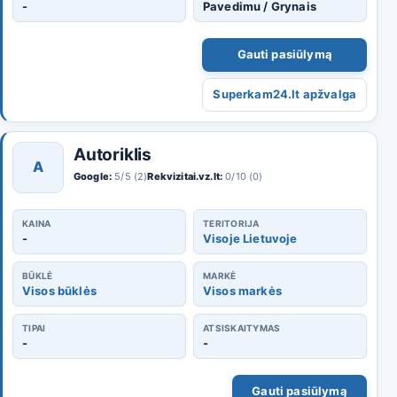
-
Pavedimu / Grynais
Gauti pasiūlymą
Superkam24.lt apžvalga
Autoriklis
A
Google:
5/5 (2)
Rekvizitai.vz.lt:
0/10 (0)
KAINA
TERITORIJA
-
Visoje Lietuvoje
BŪKLĖ
MARKĖ
Visos būklės
Visos markės
TIPAI
ATSISKAITYMAS
-
-
Gauti pasiūlymą