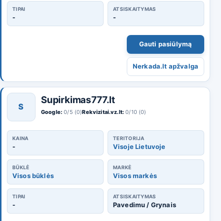
TIPAI
ATSISKAITYMAS
-
-
Gauti pasiūlymą
Nerkada.lt apžvalga
Supirkimas777.lt
S
Google:
0/5 (0)
Rekvizitai.vz.lt:
0/10 (0)
KAINA
TERITORIJA
-
Visoje Lietuvoje
BŪKLĖ
MARKĖ
Visos būklės
Visos markės
TIPAI
ATSISKAITYMAS
-
Pavedimu / Grynais