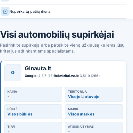
Nuperka tą pačią dieną
Visi automobilių supirkėjai
Pasirinkite supirkėją arba pateikite vieną užklausą keliems jūsų
kriterijus atitinkantiems specialistams.
Ginauta.lt
G
Google:
4,7/5 (13)
Rekvizitai.vz.lt:
3,5/10 (256)
KAINA
TERITORIJA
-
Visoje Lietuvoje
BŪKLĖ
MARKĖ
Visos būklės
Visos markės
TIPAI
ATSISKAITYMAS
-
-