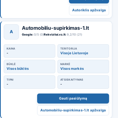
Autoriklis apžvalga
Automobiliu-supirkimas-1.lt
A
Google:
0/5 (0)
Rekvizitai.vz.lt:
9,2/10 (21)
KAINA
TERITORIJA
-
Visoje Lietuvoje
BŪKLĖ
MARKĖ
Visos būklės
Visos markės
TIPAI
ATSISKAITYMAS
-
-
Gauti pasiūlymą
Automobiliu-supirkimas-1.lt apžvalga