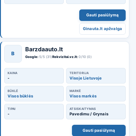
Gauti pasiūlymą
Ginauta.lt apžvalga
Barzdaauto.lt
B
Google:
5/5 (31)
Rekvizitai.vz.lt:
0/10 (0)
KAINA
TERITORIJA
-
Visoje Lietuvoje
BŪKLĖ
MARKĖ
Visos būklės
Visos markės
TIPAI
ATSISKAITYMAS
-
Pavedimu / Grynais
Gauti pasiūlymą