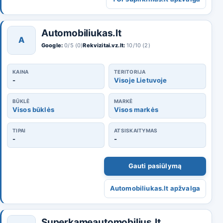
Automobiliukas.lt
A
Google:
0/5 (0)
Rekvizitai.vz.lt:
10/10 (2)
KAINA
TERITORIJA
-
Visoje Lietuvoje
BŪKLĖ
MARKĖ
Visos būklės
Visos markės
TIPAI
ATSISKAITYMAS
-
-
Gauti pasiūlymą
Automobiliukas.lt apžvalga
Superkameautomobilius.lt