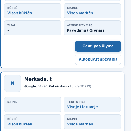
BŪKLĖ
MARKĖ
Visos būklės
Visos markės
TIPAI
ATSISKAITYMAS
-
Pavedimu / Grynais
Gauti pasiūlymą
Autobuy.lt apžvalga
Nerkada.lt
N
Google:
0/5 (0)
Rekvizitai.vz.lt:
5,9/10 (13)
KAINA
TERITORIJA
-
Visoje Lietuvoje
BŪKLĖ
MARKĖ
Visos būklės
Visos markės