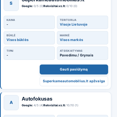
S
Google:
0/5 (0)
Rekvizitai.vz.lt:
0/10 (0)
KAINA
TERITORIJA
-
Visoje Lietuvoje
BŪKLĖ
MARKĖ
Visos būklės
Visos markės
TIPAI
ATSISKAITYMAS
-
Pavedimu / Grynais
Gauti pasiūlymą
Superkameautomobilius.lt apžvalga
Autofokusas
A
Google:
4/5 (4)
Rekvizitai.vz.lt:
10/10 (1)