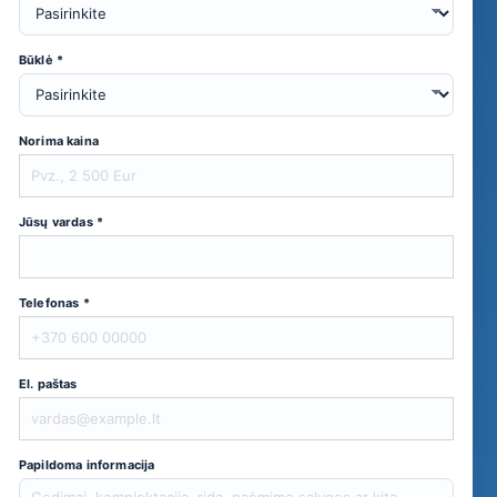
Būklė *
Norima kaina
Jūsų vardas *
Telefonas *
El. paštas
Papildoma informacija