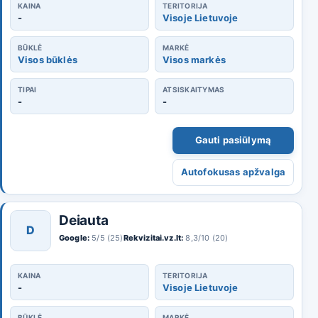
KAINA
TERITORIJA
-
Visoje Lietuvoje
BŪKLĖ
MARKĖ
Visos būklės
Visos markės
TIPAI
ATSISKAITYMAS
-
-
Gauti pasiūlymą
Autofokusas apžvalga
Deiauta
D
Google:
5/5 (25)
Rekvizitai.vz.lt:
8,3/10 (20)
KAINA
TERITORIJA
-
Visoje Lietuvoje
BŪKLĖ
MARKĖ