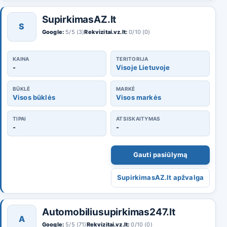
SupirkimasAZ.lt
S
Google:
5/5 (3)
Rekvizitai.vz.lt:
0/10 (0)
KAINA
TERITORIJA
-
Visoje Lietuvoje
BŪKLĖ
MARKĖ
Visos būklės
Visos markės
TIPAI
ATSISKAITYMAS
-
-
Gauti pasiūlymą
SupirkimasAZ.lt apžvalga
Automobiliusupirkimas247.lt
A
Google:
5/5 (71)
Rekvizitai.vz.lt:
0/10 (0)