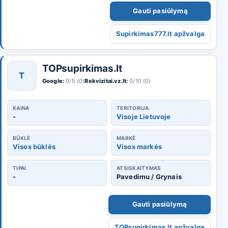
Gauti pasiūlymą
Supirkimas777.lt apžvalga
TOPsupirkimas.lt
T
Google:
0/5 (0)
Rekvizitai.vz.lt:
0/10 (0)
KAINA
TERITORIJA
-
Visoje Lietuvoje
BŪKLĖ
MARKĖ
Visos būklės
Visos markės
TIPAI
ATSISKAITYMAS
-
Pavedimu / Grynais
Gauti pasiūlymą
TOPsupirkimas.lt apžvalga