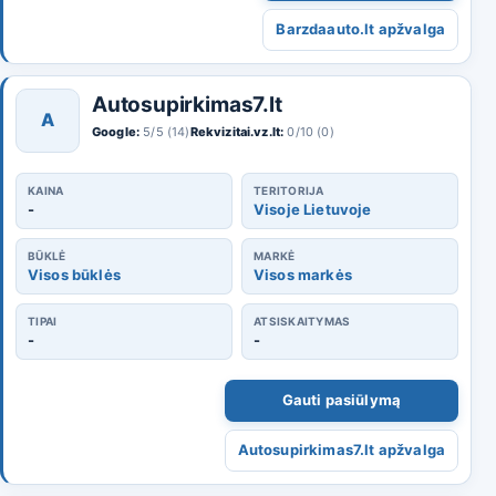
Barzdaauto.lt apžvalga
Autosupirkimas7.lt
A
Google:
5/5 (14)
Rekvizitai.vz.lt:
0/10 (0)
KAINA
TERITORIJA
-
Visoje Lietuvoje
BŪKLĖ
MARKĖ
Visos būklės
Visos markės
TIPAI
ATSISKAITYMAS
-
-
Gauti pasiūlymą
Autosupirkimas7.lt apžvalga