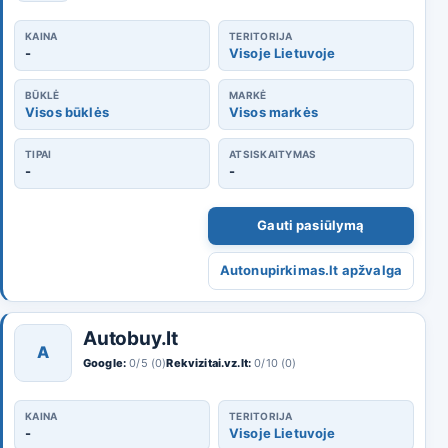
KAINA
TERITORIJA
-
Visoje Lietuvoje
BŪKLĖ
MARKĖ
Visos būklės
Visos markės
TIPAI
ATSISKAITYMAS
-
-
Gauti pasiūlymą
Autonupirkimas.lt apžvalga
Autobuy.lt
A
Google:
0/5 (0)
Rekvizitai.vz.lt:
0/10 (0)
KAINA
TERITORIJA
-
Visoje Lietuvoje