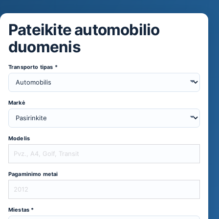
ma
Pateikite automobilio
s
duomenis
Transporto tipas *
Markė
Modelis
Pagaminimo metai
Miestas *