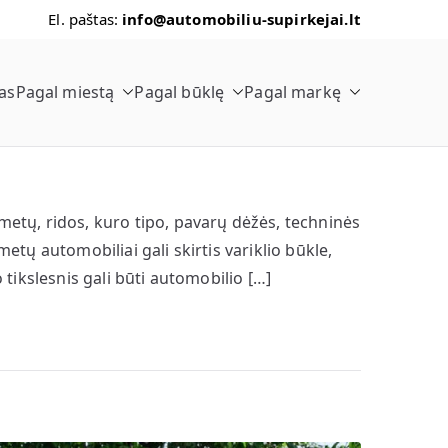
El. paštas:
info@automobiliu-supirkejai.lt
as
Pagal miestą
Pagal būklę
Pagal markę
as
tų, ridos, kuro tipo, pavarų dėžės, techninės
etų automobiliai gali skirtis variklio būkle,
 tikslesnis gali būti automobilio […]