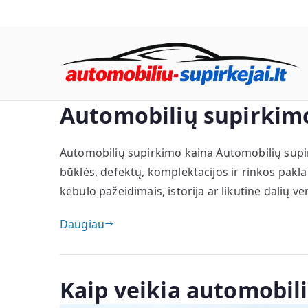
Eiti
prie
turinio
Automobilių supirkim
Automobilių supirkimo kaina Automobilių supi
būklės, defektų, komplektacijos ir rinkos paklau
kėbulo pažeidimais, istorija ar likutine dalių v
Daugiau
Kaip veikia automobil