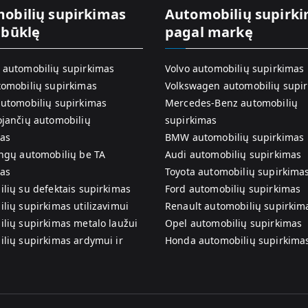
obilių supirkimas
Automobilių supirk
 būklę
pagal markę
automobilių supirkimas
Volvo automobilių supirkimas
omobilių supirkimas
Volkswagen automobilių supi
utomobilių supirkimas
Mercedes-Benz automobilių
jančių automobilių
supirkimas
as
BMW automobilių supirkimas
ngų automobilių be TA
Audi automobilių supirkimas
as
Toyota automobilių supirkima
lių su defektais supirkimas
Ford automobilių supirkimas
lių supirkimas utilizavimui
Renault automobilių supirkim
lių supirkimas metalo laužui
Opel automobilių supirkimas
lių supirkimas ardymui ir
Honda automobilių supirkima