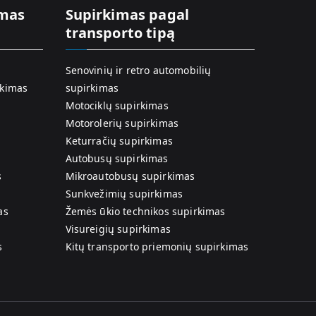
imas
Supirkimas pagal
transporto tipą
Senovinių ir retro automobilių
rkimas
supirkimas
Motociklų supirkimas
Motorolerių supirkimas
Keturračių supirkimas
Autobusų supirkimas
s
Mikroautobusų supirkimas
Sunkvežimių supirkimas
as
Žemės ūkio technikos supirkimas
Visureigių supirkimas
s
Kitų transporto priemonių supirkimas