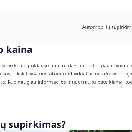
Automobilių supirkim
Automobilių supirkim
o kaina
rkimo kaina priklauso nuo markės, modelio, pagaminimo me
sos. Tiksli kaina nustatoma individualiai, nes du vienodų m
erte. Kuo daugiau informacijos ir nuotraukų pateikiama, tuo
ių supirkimas?