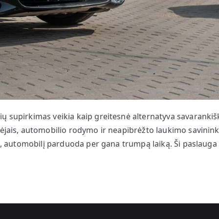
ių supirkimas veikia kaip greitesnė alternatyva savarank
kėjais, automobilio rodymo ir neapibrėžto laukimo savininka
ka, automobilį parduoda per gana trumpą laiką. Ši paslauga 