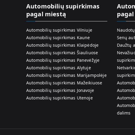
Automobilių supirkimas
Autom
pagal miestą
pagal
Automobilių supirkimas Vilniuje
Naudotų 
Automobilių supirkimas Kaune
Senų aut
Automobilių supirkimas Klaipėdoje
Daužtų a
Automobilių supirkimas Šiauliuose
Nevažiuo
Automobilių supirkimas Panevėžyje
supirkim
Automobilių supirkimas Alytuje
Netvarki
Automobilių supirkimas Marijampolėje
supirkim
Automobilių supirkimas Mažeikiuose
Automobi
Automobilių supirkimas Jonavoje
Automobi
Automobilių supirkimas Utenoje
Automobi
Automobi
dalims